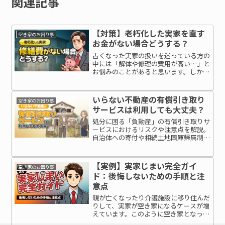
関連記事
【対策】老朽化した実家を直す
空き家のお困り事
お金がない場合どうする？
古くなった実家の扱いを迷っている方の
中には「解体や修理の費用が高い…」と
お悩みのことがあると思います。しか
し、築年数が古い家が空き家になった場
合、そのまま放置するのは大きなリスク
を伴います。この記事では、できるだけ
いらない不動産の有償引き取り
空き家のお困り事
費用を抑えて老朽化した家を...
サービスは利用しても大丈夫？
処分に困る「負動産」の有償引き取りサ
ービスにおけるリスクや注意点を解説。
自治体への寄付や相続土地国庫帰属制度
といった他の選択肢とも比較し、いらな
い不動産を安全に手放す方法を紹介しま
す。
【実例】実家じまい完全ガイ
空き家のお困り事
ド：後悔しないための手順と注
意点
親が亡くなったり介護施設に移り住んだ
りして、実家が空き家になるケースが増
えています。このように空き家となった
実家を整理し、手放すことを「実家じま