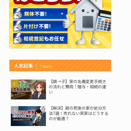
人気記事
Popular
【親→子】家の名義変更手続き
の流れと費用｜贈与・相続の違
い
【解決】親の死後の家の処分方
法7選！売れない実家はどうする
のが最適？