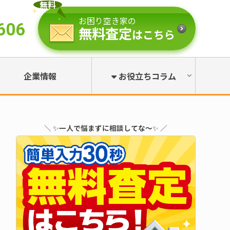
無料
お困り空き家の
606
無料査定
はこちら
企業情報
お役立ちコラム
＼ ✨
一人で悩まずに相談してな～
✨ ／