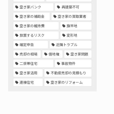
空き家バンク
再建築不可
空き家の補助金
空き家の買取業者
空き家の維持費
旗竿地
放置するリスク
変形地
確定申告
近隣トラブル
売却の相場
借地権
空き家問題
二世帯住宅
事故物件
空き家活用
不動産売却の見積もり
連棟住宅
空き家のリフォーム