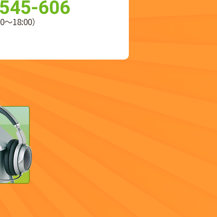
545-606
0～18:00）
）