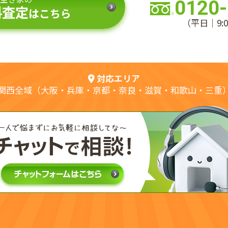
0120-
料査定
はこちら
（平日｜9:0
対応エリア
関西全域（大阪・兵庫・京都・奈良・滋賀・和歌山・三重