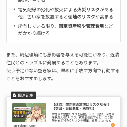
電気配線の劣化や放火による
火災リスク
がある
他、古い家を放置すると
倒壊のリスク
が高まる
所有している限り、
固定資産税や管理費用
など
がかかり続ける
また、周辺環境にも悪影響を与える可能性があり、近隣
住民とのトラブルに発展することもあります。
使う予定がない空き家は、早めに手放す方向で行動する
ことをおすすめします。
【迷惑】空き家の放置はリスクだらけ
【窃盗・景観悪化・税負担】
空き家の放置リスクを解説。火災、犯罪、固定資
産税最大6倍リスク、資産価値低下など、空き家
所有者が背負うリスクを網羅。放置しないための
具体的な対策（売却、管理、活用）を紹介しま
en-reform.com
す。