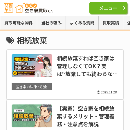
メニュー
買取可能な物件
当社の強み
よくある質問
買取実績
相続放棄
相続放棄すれば空き家は
管理しなくてOK？実
は“放棄しても終わらない
問題”と最適な対処法
空き家の法律・税金
2025.11.28
【実家】空き家を相続放
棄するメリット・管理義
務・注意点を解説