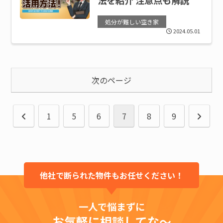
処分が難しい空き家
2024.05.01
次のページ
前
次
1
5
6
7
8
9
へ
へ
他社で断られた物件もお任せください！
一人で悩まずに
お気軽に相談してな～