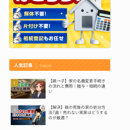
人気記事
Popular
【親→子】家の名義変更手続き
の流れと費用｜贈与・相続の違
い
【解決】親の死後の家の処分方
法7選！売れない実家はどうする
のが最適？