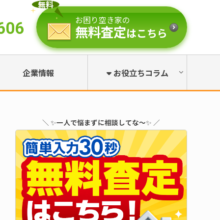
無料
お困り空き家の
606
無料査定
はこちら
企業情報
お役立ちコラム
＼ ✨
一人で悩まずに相談してな～
✨ ／