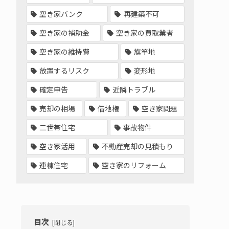
空き家バンク
再建築不可
空き家の補助金
空き家の買取業者
空き家の維持費
旗竿地
放置するリスク
変形地
確定申告
近隣トラブル
売却の相場
借地権
空き家問題
二世帯住宅
事故物件
空き家活用
不動産売却の見積もり
連棟住宅
空き家のリフォーム
目次